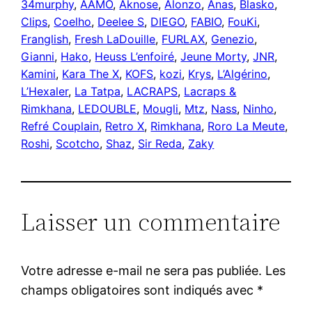
34murphy
, 
AAMO
, 
Aknose
, 
Alonzo
, 
Anas
, 
Blasko
, 
Clips
, 
Coelho
, 
Deelee S
, 
DIEGO
, 
FABIO
, 
FouKi
, 
Franglish
, 
Fresh LaDouille
, 
FURLAX
, 
Genezio
, 
Gianni
, 
Hako
, 
Heuss L’enfoiré
, 
Jeune Morty
, 
JNR
, 
Kamini
, 
Kara The X
, 
KOFS
, 
kozi
, 
Krys
, 
L’Algérino
, 
L’Hexaler
, 
La Tatpa
, 
LACRAPS
, 
Lacraps &
Rimkhana
, 
LEDOUBLE
, 
Mougli
, 
Mtz
, 
Nass
, 
Ninho
, 
Refré Couplain
, 
Retro X
, 
Rimkhana
, 
Roro La Meute
, 
Roshi
, 
Scotcho
, 
Shaz
, 
Sir Reda
, 
Zaky
Laisser un commentaire
Votre adresse e-mail ne sera pas publiée.
Les
champs obligatoires sont indiqués avec
*