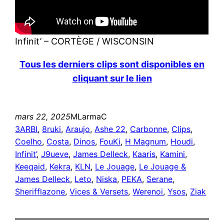
Infinit’ – CORTÈGE / WISCONSIN
Tous les derniers clips sont disponibles en
cliquant sur le lien
mars 22, 2025
MLarmaC
3ARBI
, 
8ruki
, 
Araujo
, 
Ashe 22
, 
Carbonne
, 
Clips
, 
Coelho
, 
Costa
, 
Dinos
, 
FouKi
, 
H Magnum
, 
Houdi
, 
Infinit’
, 
J9ueve
, 
James Delleck
, 
Kaaris
, 
Kamini
, 
Keeqaid
, 
Kekra
, 
KLN
, 
Le Jouage
, 
Le Jouage &
James Delleck
, 
Leto
, 
Niska
, 
PEKA
, 
Serane
, 
Sherifflazone
, 
Vices & Versets
, 
Werenoi
, 
Ysos
, 
Ziak