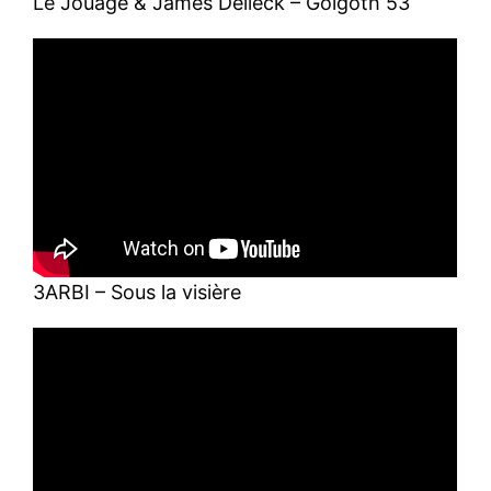
Le Jouage & James Delleck – Golgoth 53
3ARBI – Sous la visière