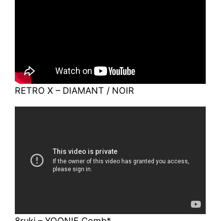
RETRO X – DIAMANT / NOIR
8ruki – YOONIE.Comb*