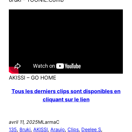
AKISSI – GO HOME
Tous les derniers clips sont disponibles en
cliquant sur le lien
avril 11, 2025
MLarmaC
135
, 
8ruki
, 
AKISSI
, 
Araujo
, 
Clips
, 
Deelee S
, 