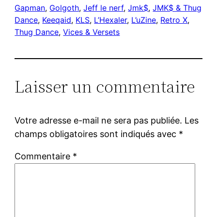
Gapman
, 
Golgoth
, 
Jeff le nerf
, 
Jmk$
, 
JMK$ & Thug
Dance
, 
Keeqaid
, 
KLS
, 
L’Hexaler
, 
L’uZine
, 
Retro X
, 
Thug Dance
, 
Vices & Versets
Laisser un commentaire
Votre adresse e-mail ne sera pas publiée.
Les
champs obligatoires sont indiqués avec
*
Commentaire
*