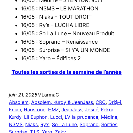
16/05 : Médine – STENTOR, act I
16/05 : N3MS – LE MARATHON
16/05 : Niaks – TOUT DROIT
16/05 : Ry’s – LUCHA LIBRE
16/05 : So La Lune – Nouveau Produit
16/05 : Soprano – Renaissance
16/05 : Surprise – SI Y’A UN MONDE
16/05 : Yaro – Édifices 2
Toutes les sorties de la semaine de l’année
juin 21, 2025
MLarmaC
Absolem
, 
Absolem, Kurdy & JeanJass
, 
CRC
, 
Dri$-i
, 
Eniah
, 
Haristone
, 
HMZ
, 
JeanJass
, 
Josué
, 
Kekra
, 
Kurdy
, 
Lil Euphon
, 
Lucci
, 
LV la prudence
, 
Médine
, 
N3MS
, 
Niaks
, 
Ry’s
, 
So La Lune
, 
Soprano
, 
Sorties
, 
Surprise
, 
T.I.S
, 
Yaro
, 
Zaky