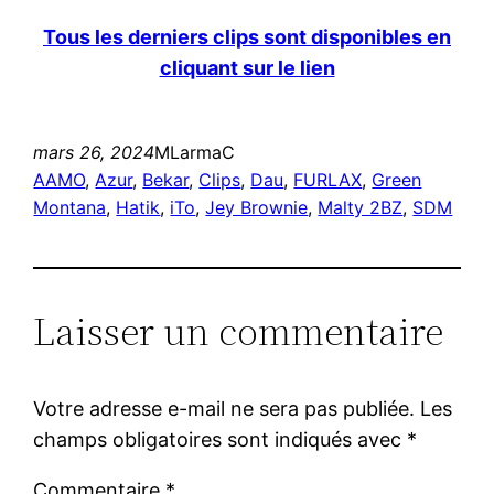
Tous les derniers clips sont disponibles en
cliquant sur le lien
mars 26, 2024
MLarmaC
AAMO
, 
Azur
, 
Bekar
, 
Clips
, 
Dau
, 
FURLAX
, 
Green
Montana
, 
Hatik
, 
iTo
, 
Jey Brownie
, 
Malty 2BZ
, 
SDM
Laisser un commentaire
Votre adresse e-mail ne sera pas publiée.
Les
champs obligatoires sont indiqués avec
*
Commentaire
*