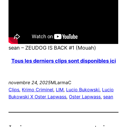
sean – ZEUDOG IS BACK #1 (Mouah)
Tous les derniers clips sont disponibles ici
novembre 24, 2025
MLarmaC
Clips
, 
Krimo Criminel
, 
LIM
, 
Lucio Bukowski
, 
Lucio
Bukowski X Oster Lapwass
, 
Oster Lapwass
, 
sean