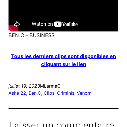
BEN.C – BUSINESS
Tous les derniers clips sont disponibles en
cliquant sur le lien
juillet 19, 2023
MLarmaC
Ashe 22
, 
Ben.C
, 
Clips
, 
Criminls
, 
Venom
Laisser un commentaire