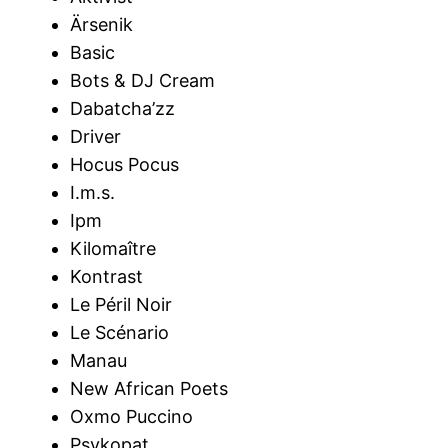
Ärsenik
Basic
Bots & DJ Cream
Dabatcha’zz
Driver
Hocus Pocus
I.m.s.
Ipm
Kilomaître
Kontrast
Le Péril Noir
Le Scénario
Manau
New African Poets
Oxmo Puccino
Psykopat