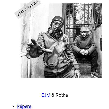
EJM
& Rotka
Pépère