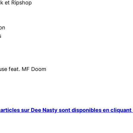
ik et Ripshop
son
s
buse feat. MF Doom
articles sur
Dee Nasty sont disponibles en cliquant s